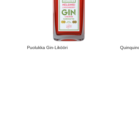
Puolukka Gin-Likööri
Quinquin
LIRE LA SUITE
LIRE L