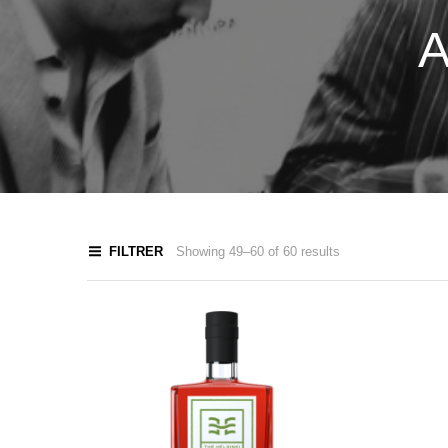
A
FILTRER
Showing 49–60 of 60 results