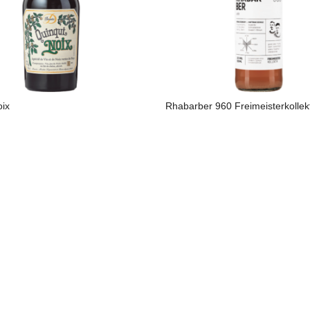
oix
Rhabarber 960 Freimeisterkollekt
A SUITE
LIRE LA SUITE