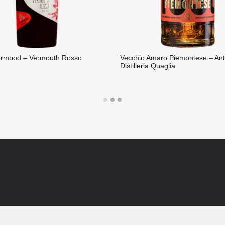
ermood – Vermouth Rosso
Vecchio Amaro Piemontese – Ant
Distilleria Quaglia
A SUITE
LIRE LA SUITE