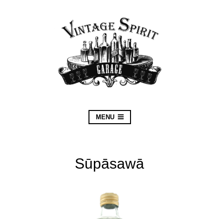
MENU
Sūpāsawā